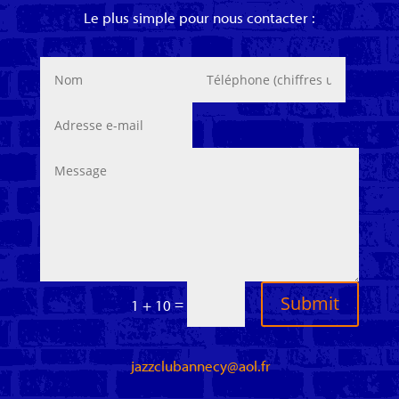
Le plus simple pour nous contacter :
Submit
=
1 + 10
jazzclubannecy@aol.fr