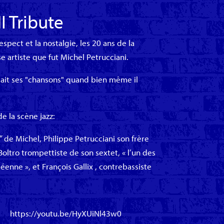
 Tribute
pect et la nostalgie, les 20 ans de la
 artiste que fut Michel Petrucciani.
lait ses "chansons" quand bien même il
e la scène jazz:
 de Michel, Philippe Petrucciani son frère
oltro trompettiste de son sextet, « l’un des
péenne », et François Gallix , contrebassiste
https://youtu.be/HyXUiNl43w0