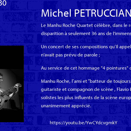
30
Michel PETRUCCIANI
Le Manhu Roche Quartet célèbre, dans le res
disparition à seulement 36 ans de l'immense
Un concert de ses compositions qu’Il appe
n'avait pas prévu de parole ;
Au service de cet hommage "4 pointures" d
Manhu Roche, l’ami et “batteur de toujours”
guitariste et compagnon de scène , Flavio B
solistes les plus influents de la scène euro
unanimement apprécié.
https://youtu.be/YwCYdcvgmkY