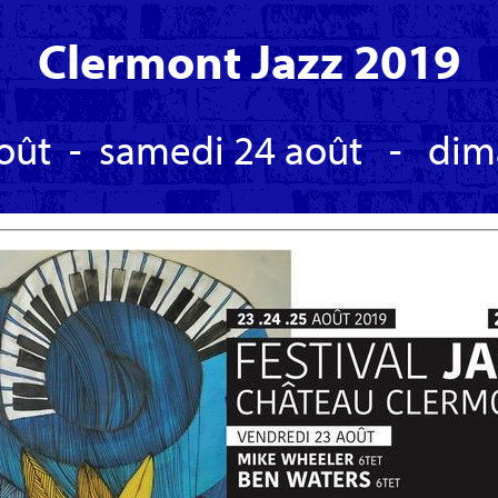
Clermont Jazz 2019
oût
-
samedi 24 août
-
dim